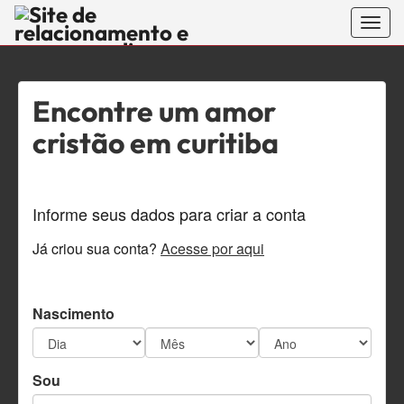
Togg
navig
RomanceC
encontre o
Encontre um amor
seu divino
cristão em curitiba
amor no site
de namoro
Informe seus dados para criar a conta
sério e
Já criou sua conta?
Acesse por aqui
encontros
Nascimento
evangélicos
feito para
Sou