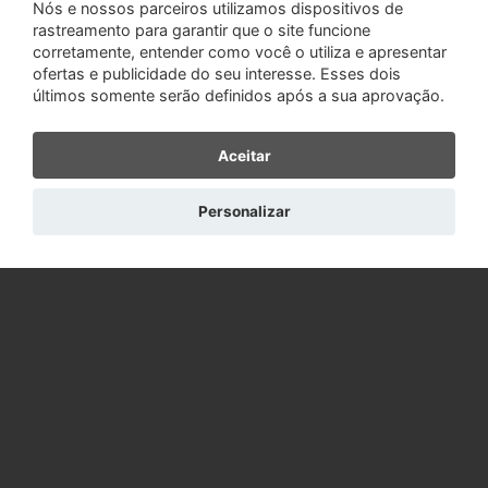
Nós e nossos parceiros utilizamos dispositivos de
rastreamento para garantir que o site funcione
corretamente, entender como você o utiliza e apresentar
ofertas e publicidade do seu interesse. Esses dois
últimos somente serão definidos após a sua aprovação.
Aceitar
Personalizar
Reativar cadastro cancelado
Ajuda e suporte
Como funciona
Histórias de sucesso
Dicas de sucesso
Dicas de segurança
Relacionamentos anônimos
Outros sites do Grupo:
NamoroOnline
Comovai
Portal do Amor
Sobre o RomanceCristao.com