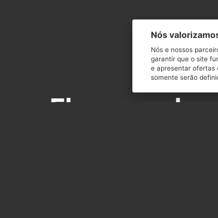
Nós valorizamos
Nós e nossos parceir
garantir que o site f
e apresentar ofertas 
somente serão defini
Eles se conhe
#casalromanc
Vocês são uma prova de que Deus o
utilizam como instrumento para
tornar nossos sonhos realidade.