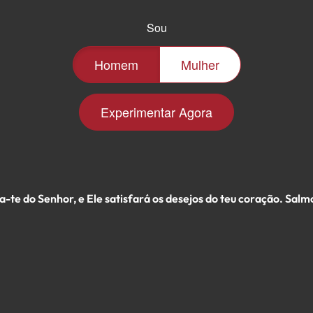
Sou
Homem
Mulher
Experimentar Agora
-te do Senhor, e Ele satisfará os desejos do teu coração. Salm
s