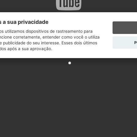
 a sua privacidade
os utilizamos dispositivos de rastreamento para
uncione corretamente, entender como você o utiliza
P
e publicidade do seu interesse. Esses dois últimos
dos após a sua aprovação.
ceram aqui.
ecristao
s
Deus ouviu nossas orações e nos uniu.
Es
da
Ele em Valparaiso do Goiás. Ela em São Luís do
Maranhão. Geograficamente distantes mas com o
Es