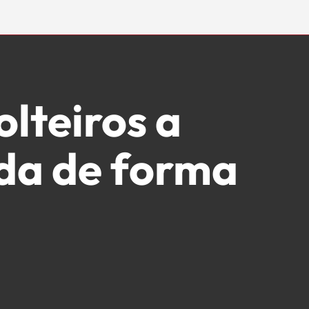
com,
lteiros a
ida de forma