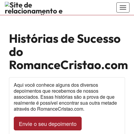
Togg
navig
RomanceC
encontre o
Histórias de Sucesso
seu divino
do
amor no site
RomanceCristao.com
de namoro
sério e
Aqui você conhece alguns dos diversos
depoimentos que recebemos de nossos
encontros
associados. Essas histórias são a prova de que
realmente é possível encontrar sua outra metade
evangélicos
através do RomanceCristao.com.
feito para
Envie o seu depoimento