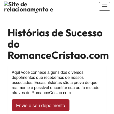
Togg
navig
RomanceC
encontre o
Histórias de Sucesso
seu divino
do
amor no site
RomanceCristao.com
de namoro
sério e
Aqui você conhece alguns dos diversos
depoimentos que recebemos de nossos
encontros
associados. Essas histórias são a prova de que
realmente é possível encontrar sua outra metade
evangélicos
através do RomanceCristao.com.
feito para
Envie o seu depoimento