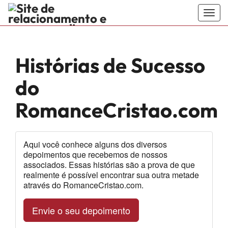
Togg
navig
RomanceC
encontre o
Histórias de Sucesso
seu divino
do
amor no site
RomanceCristao.com
de namoro
sério e
Aqui você conhece alguns dos diversos
depoimentos que recebemos de nossos
encontros
associados. Essas histórias são a prova de que
realmente é possível encontrar sua outra metade
evangélicos
através do RomanceCristao.com.
feito para
Envie o seu depoimento