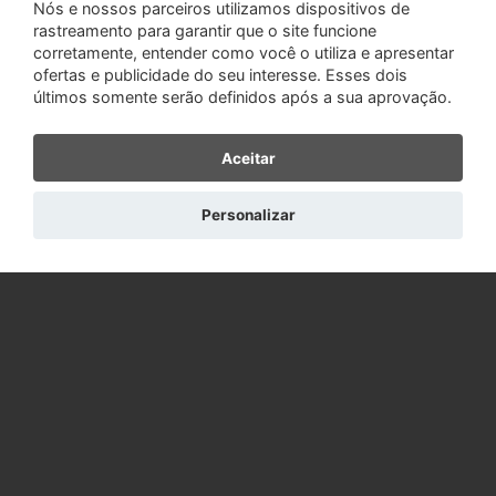
Nós e nossos parceiros utilizamos dispositivos de
rastreamento para garantir que o site funcione
corretamente, entender como você o utiliza e apresentar
ofertas e publicidade do seu interesse. Esses dois
últimos somente serão definidos após a sua aprovação.
Aceitar
Personalizar
Reativar cadastro cancelado
Ajuda e suporte
Como funciona
Histórias de sucesso
Dicas de sucesso
Dicas de segurança
Relacionamentos anônimos
Outros sites do Grupo:
NamoroOnline
Comovai
Portal do Amor
Sobre o RomanceCristao.com