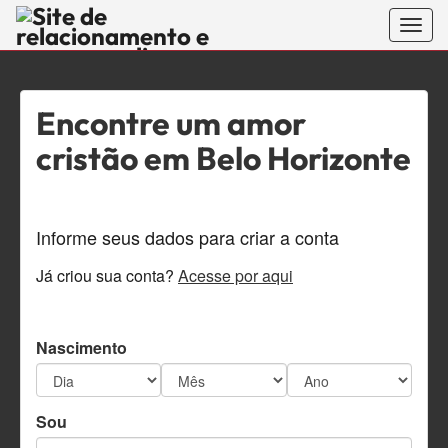
Togg
navig
RomanceC
encontre o
Encontre um amor
seu divino
cristão em Belo Horizonte
amor no site
de namoro
Informe seus dados para criar a conta
sério e
Já criou sua conta?
Acesse por aqui
encontros
Nascimento
evangélicos
feito para
Sou